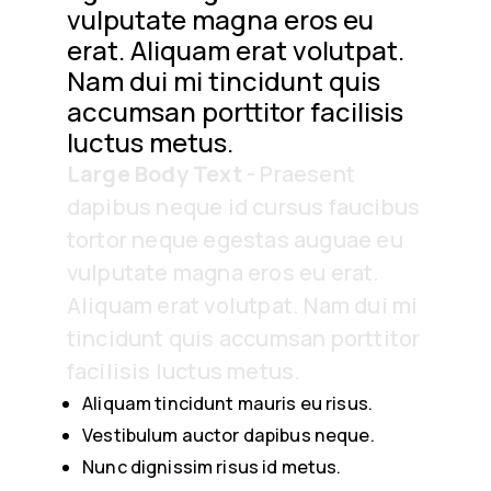
vulputate magna eros eu
erat. Aliquam erat volutpat.
Nam dui mi tincidunt quis
accumsan porttitor facilisis
luctus metus.
Large Body Text
- Praesent
dapibus neque id cursus faucibus
tortor neque egestas auguae eu
vulputate magna eros eu erat.
Aliquam erat volutpat. Nam dui mi
tincidunt quis accumsan porttitor
facilisis luctus metus.
Aliquam tincidunt mauris eu risus.
Vestibulum auctor dapibus neque.
Nunc dignissim risus id metus.