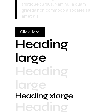
tristique cursus. Nam nulla quam
gravida non commodo a sodales sit
amet nisi.
Click Here
Heading
large
Heading
large
Heading xlarge
Heading