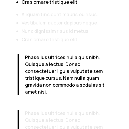
Cras ornare tristique elit.
Aliquam tincidunt mauris eu risus.
Vestibulum auctor dapibus neque.
Nunc dignissim risus id metus.
Cras ornare tristique elit.
Phasellus ultrices nulla quis nibh.
Quisque a lectus. Donec
consectetuer ligula vulputate sem
tristique cursus. Nam nulla quam
gravida non commodo a sodales sit
amet nisi.
Phasellus ultrices nulla quis nibh.
Quisque a lectus. Donec
consectetuer ligula vulputate sem