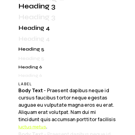
Heading 3
Heading 3
Heading 4
Heading 4
Heading 5
Heading 5
Heading 6
Heading 6
LABEL
Body Text
-
Praesent dapibus neque id
cursus faucibus tortor neque egestas
auguae eu vulputate magna eros eu erat.
Aliquam erat volutpat. Nam dui mi
tincidunt quis accumsan porttitor facilisis
.
luctus metus
Body Text
-
Praesent dapibus neque id