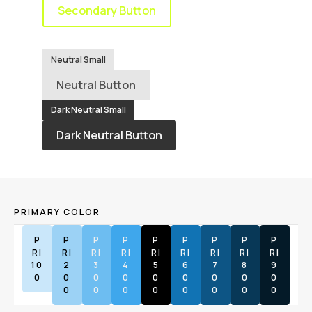
Secondary Button
Neutral Small
Neutral Button
Dark Neutral Small
Dark Neutral Button
PRIMARY COLOR
P
P
P
P
P
P
P
P
P
RI
RI
RI
RI
RI
RI
RI
RI
RI
10
2
3
4
5
6
7
8
9
0
0
0
0
0
0
0
0
0
0
0
0
0
0
0
0
0